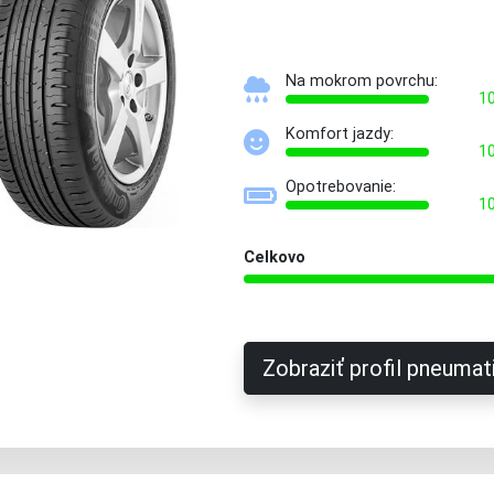
Na mokrom povrchu:
1
Komfort jazdy:
1
Opotrebovanie:
1
Celkovo
Zobraziť profil pneumat