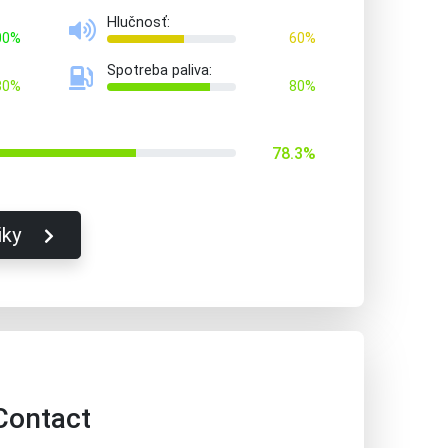
Hlučnosť:
00%
60%
Spotreba paliva:
80%
80%
78.3%
iky
Contact