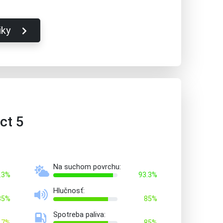
iky
ct 5
Na suchom povrchu:
.3%
93.3%
Hlučnosť:
85%
85%
Spotreba paliva:
.7%
85%