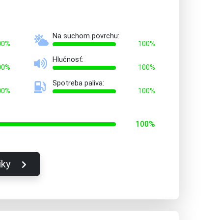
Na suchom povrchu:
00%
100%
Hlučnosť:
00%
100%
Spotreba paliva:
00%
100%
100%
iky