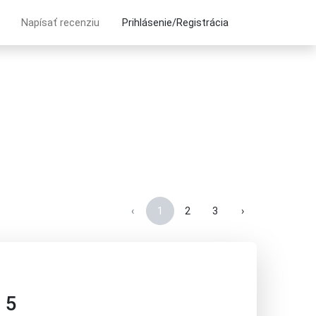
Napísať recenziu
Prihlásenie/Registrácia
‹
1
2
3
›
 5