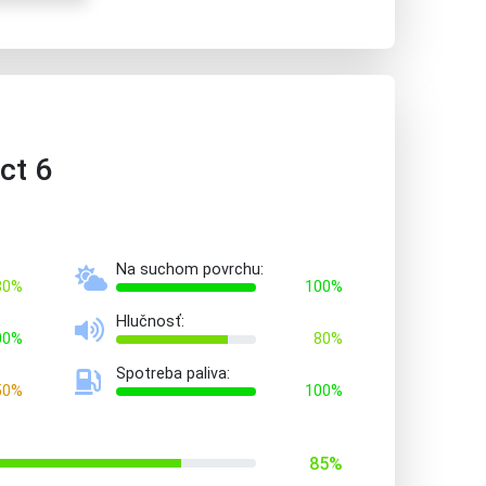
ct 6
Na suchom povrchu:
80%
100%
Hlučnosť:
00%
80%
Spotreba paliva:
50%
100%
85%