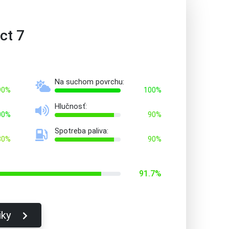
ct 7
Na suchom povrchu:
90%
100%
Hlučnosť:
00%
90%
Spotreba paliva:
80%
90%
91.7%
iky