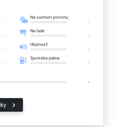
Na suchom povrchu:
-
-
Na ľade:
-
-
Hlučnosť:
-
-
Spotreba paliva:
-
-
-
iky