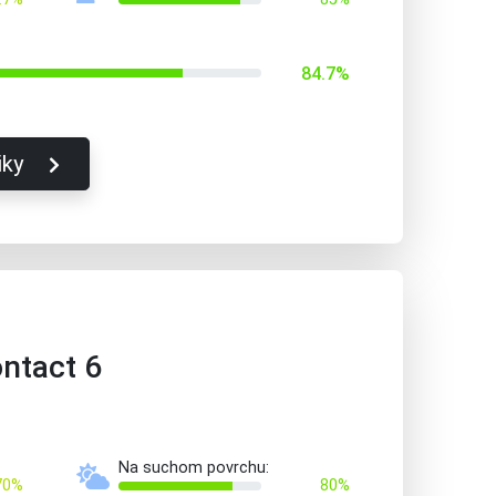
84.7%
iky
ntact 6
Na suchom povrchu:
70%
80%