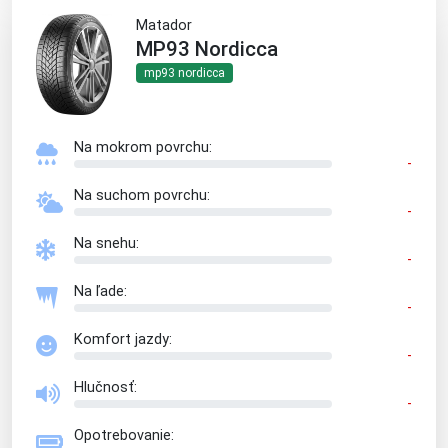
Matador
MP93 Nordicca
mp93 nordicca
Na mokrom povrchu:
-
Na suchom povrchu:
-
Na snehu:
-
Na ľade:
-
Komfort jazdy:
-
Hlučnosť:
-
Opotrebovanie: