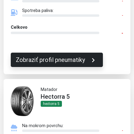
-
Spotreba paliva:
-
Celkovo
-
Zobraziť profil pneumatiky
Matador
Hectorra 5
hectorra 5
Na mokrom povrchu:
-