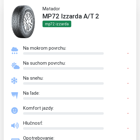
Matador
MP72 Izzarda A/T 2
mp72 izzarda
Na mokrom povrchu:
-
Na suchom povrchu:
-
Na snehu:
-
Na ľade:
-
Komfort jazdy:
-
Hlučnosť:
-
Opotrebovanie: