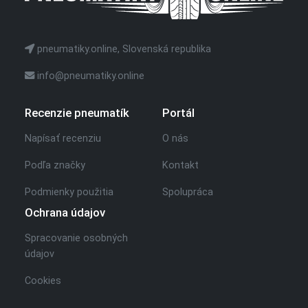
pneumatiky.online, Slovenská republika
info@pneumatiky.online
Recenzie pneumatík
Portál
Napísať recenziu
O nás
Podľa značky
Kontakt
Podmienky použitia
Spolupráca
Ochrana údajov
Spracovanie osobných
údajov
Cookies