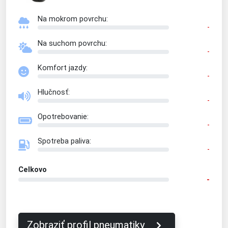
Na mokrom povrchu:
-
Na suchom povrchu:
-
Komfort jazdy:
-
Hlučnosť:
-
Opotrebovanie:
-
Spotreba paliva:
-
Celkovo
-
Zobraziť profil pneumatiky