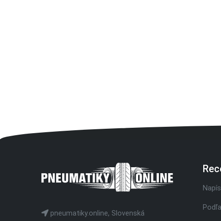
Rec
Napís
Podľa
pneumatiky.online, Slovenská