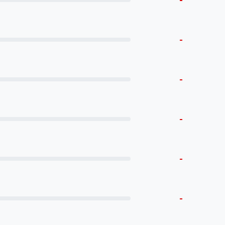
-
-
-
-
-
-