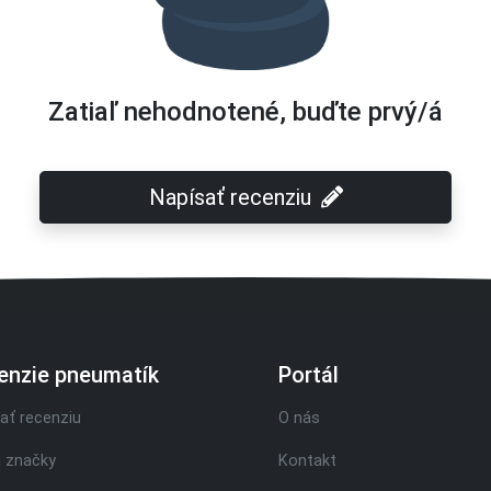
Zatiaľ nehodnotené, buďte prvý/á
Napísať recenziu
enzie pneumatík
Portál
ať recenziu
O nás
 značky
Kontakt