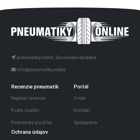
pneumatiky.online, Slovenská republika
info@pneumatiky.online
Recenzie pneumatík
Portál
Napísať recenziu
O nás
Podľa značky
Kontakt
Podmienky použitia
Spolupráca
Ochrana údajov