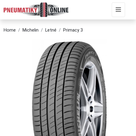
Home
Michelin
Letné
Primacy 3